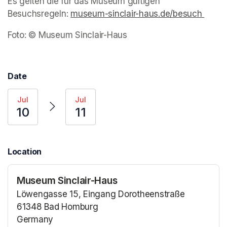
Es gelten die für das Museum gültigen 
Besuchsregeln: 
museum-sinclair-haus.de/besuch 
(open
Foto: © Museum Sinclair-Haus
Date
Jul
Jul
10
11
Location
Museum Sinclair-Haus
Löwengasse 15, Eingang Dorotheenstraße
61348 Bad Homburg
Germany