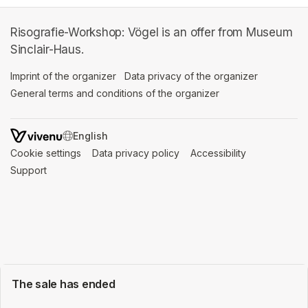
Risografie-Workshop: Vögel is an offer from Museum
Sinclair-Haus.
Imprint of the organizer
(opens in a new tab)
Data privacy of the organizer
(opens in 
General terms and conditions of the organizer
(opens in a new ta
SWITCH LANGUAGE
Cookie settings
(opens in a new tab)
Data privacy policy
(opens in a new tab)
Accessibility
(opens in a n
Support
(opens in a new tab)
The sale has ended