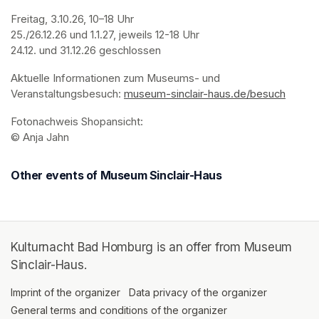
Freitag, 3.10.26, 10–18 Uhr

25./26.12.26 und 1.1.27, jeweils 12-18 Uhr

24.12. und 31.12.26 geschlossen
Aktuelle Informationen zum Museums- und 
Veranstaltungsbesuch: 
museum-sinclair-haus.de/besuch
(opens
Fotonachweis Shopansicht: 

© Anja Jahn
Other events of Museum Sinclair-Haus
Kulturnacht Bad Homburg is an offer from Museum
Sinclair-Haus.
Imprint of the organizer
(opens in a new tab)
Data privacy of the organizer
(opens in 
General terms and conditions of the organizer
(opens in a new ta