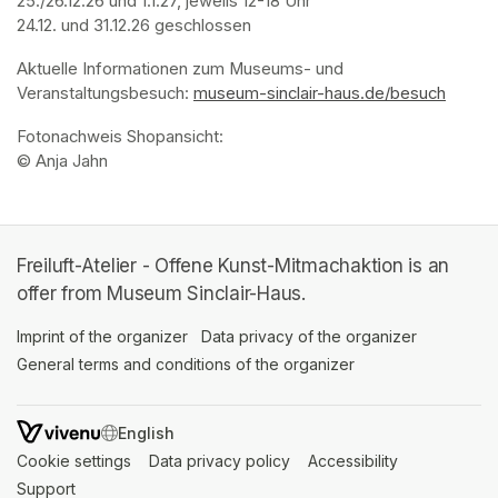
25./26.12.26 und 1.1.27, jeweils 12-18 Uhr

24.12. und 31.12.26 geschlossen
Aktuelle Informationen zum Museums- und 
Veranstaltungsbesuch: 
museum-sinclair-haus.de/besuch
(opens
Fotonachweis Shopansicht: 

© Anja Jahn
Freiluft-Atelier - Offene Kunst-Mitmachaktion is an
offer from Museum Sinclair-Haus.
Imprint of the organizer
(opens in a new tab)
Data privacy of the organizer
(opens in 
General terms and conditions of the organizer
(opens in a new ta
SWITCH LANGUAGE
Cookie settings
(opens in a new tab)
Data privacy policy
(opens in a new tab)
Accessibility
(opens in a n
Support
(opens in a new tab)