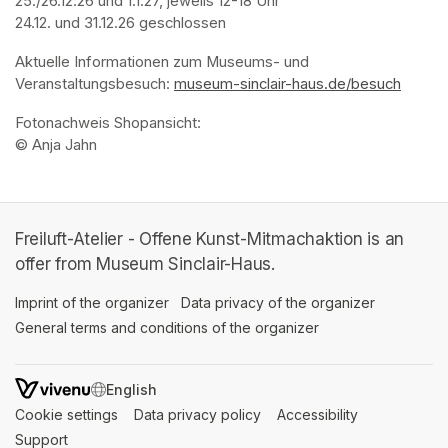
25./26.12.26 und 1.1.27, jeweils 12-18 Uhr

24.12. und 31.12.26 geschlossen
Aktuelle Informationen zum Museums- und 
Veranstaltungsbesuch: 
museum-sinclair-haus.de/besuch
(opens
Fotonachweis Shopansicht: 

© Anja Jahn
Freiluft-Atelier - Offene Kunst-Mitmachaktion is an
offer from Museum Sinclair-Haus.
Imprint of the organizer
(opens in a new tab)
Data privacy of the organizer
(opens in 
General terms and conditions of the organizer
(opens in a new ta
SWITCH LANGUAGE
Cookie settings
(opens in a new tab)
Data privacy policy
(opens in a new tab)
Accessibility
(opens in a n
Support
(opens in a new tab)