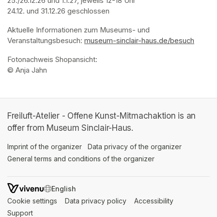
25./26.12.26 und 1.1.27, jeweils 12-18 Uhr

24.12. und 31.12.26 geschlossen
Aktuelle Informationen zum Museums- und 
Veranstaltungsbesuch: 
museum-sinclair-haus.de/besuch
(opens
Fotonachweis Shopansicht: 

© Anja Jahn
Freiluft-Atelier - Offene Kunst-Mitmachaktion is an
offer from Museum Sinclair-Haus.
Imprint of the organizer
(opens in a new tab)
Data privacy of the organizer
(opens in 
General terms and conditions of the organizer
(opens in a new ta
SWITCH LANGUAGE
Cookie settings
(opens in a new tab)
Data privacy policy
(opens in a new tab)
Accessibility
(opens in a n
Support
(opens in a new tab)